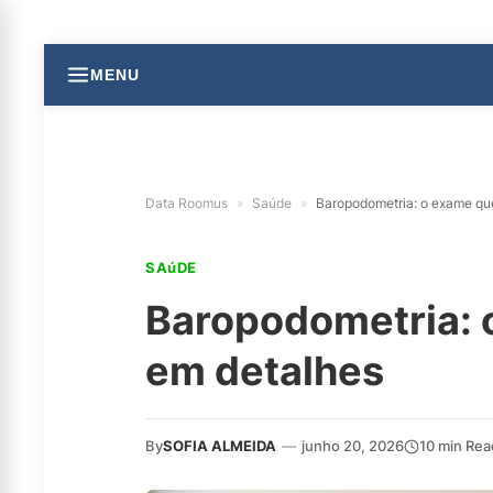
MENU
Data Roomus
»
Saúde
»
Baropodometria: o exame que
SAúDE
Baropodometria: o
em detalhes
By
SOFIA ALMEIDA
—
junho 20, 2026
10 min Rea