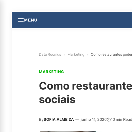
MENU
Data Roomus
»
Marketing
»
Como restaurantes podem 
MARKETING
Como restaurantes
sociais
By
SOFIA ALMEIDA
—
junho 11, 2026
10 min Rea