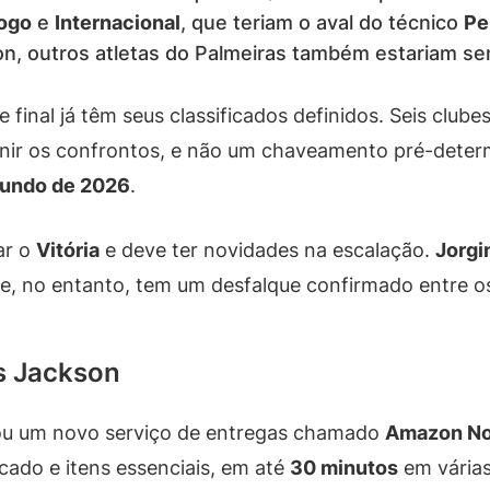
ogo
e
Internacional
, que teriam o aval do técnico
Pe
on, outros atletas do Palmeiras também estariam s
de final já têm seus classificados definidos. Seis club
inir os confrontos, e não um chaveamento pré-deter
undo de 2026
.
ar o
Vitória
e deve ter novidades na escalação.
Jorgi
me, no entanto, tem um desfalque confirmado entre os
s Jackson
u um novo serviço de entregas chamado
Amazon N
rcado e itens essenciais, em até
30 minutos
em várias