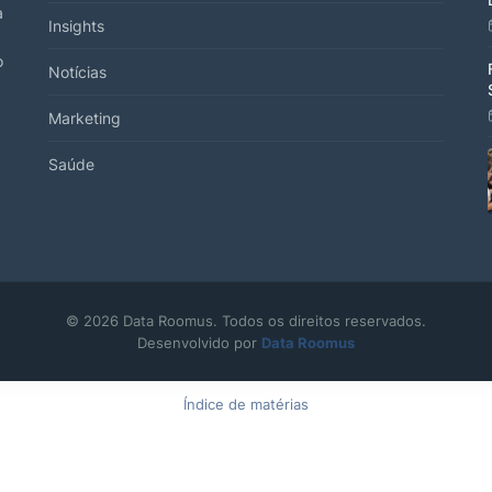
a
Insights
o
Notícias
Marketing
Saúde
© 2026 Data Roomus. Todos os direitos reservados.
Desenvolvido por
Data Roomus
Índice de matérias