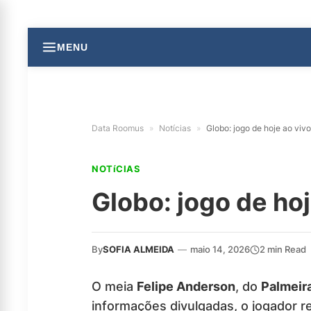
MENU
Data Roomus
»
Notícias
»
Globo: jogo de hoje ao vivo
NOTíCIAS
Globo: jogo de hoj
By
SOFIA ALMEIDA
—
maio 14, 2026
2 min Read
O meia
Felipe Anderson
, do
Palmeir
informações divulgadas, o jogador 