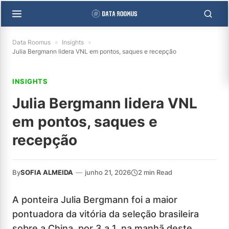
Data Roomus
»
Insights
»
Julia Bergmann lidera VNL em pontos, saques e recepção
INSIGHTS
Julia Bergmann lidera VNL
em pontos, saques e
recepção
By
SOFIA ALMEIDA
—
junho 21, 2026
2 min Read
A ponteira Julia Bergmann foi a maior
pontuadora da vitória da seleção brasileira
sobre a China, por 3 a 1, na manhã deste