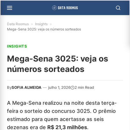
Data Roomus
»
Insights
»
Mega-Sena 3025: veja os números sorteados
INSIGHTS
Mega-Sena 3025: veja os
números sorteados
By
SOFIA ALMEIDA
—
julho 1, 2026
2 min Read
A Mega-Sena realizou na noite desta terça-
feira o sorteio do concurso 3025. O prêmio
estimado para quem acertasse as seis
dezenas era de
R$ 21,3 milhões
.