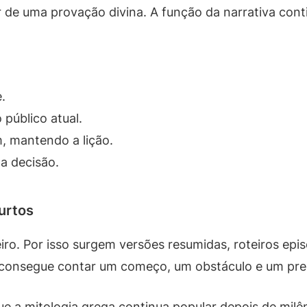
r de uma provação divina. A função da narrativa conti
.
público atual.
 mantendo a lição.
a decisão.
urtos
ro. Por isso surgem versões resumidas, roteiros epis
cê consegue contar um começo, um obstáculo e um pr
e a mitologia grega continua popular depois de milê