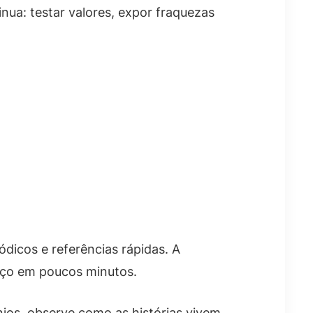
nua: testar valores, expor fraquezas
ódicos e referências rápidas. A
eço em poucos minutos.
nios, observe como as histórias vivem