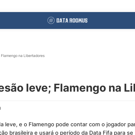
; Flamengo na Libertadores
esão leve; Flamengo na L
d
a leve, e o Flamengo pode contar com o jogador par
ção brasileira e usará o período da Data Fifa para s