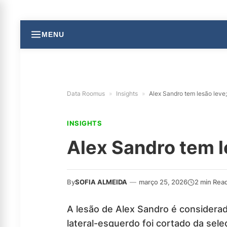
MENU
Data Roomus
»
Insights
»
Alex Sandro tem lesão leve
INSIGHTS
Alex Sandro tem l
By
SOFIA ALMEIDA
—
março 25, 2026
2 min Rea
A lesão de Alex Sandro é considerad
lateral-esquerdo foi cortado da sele