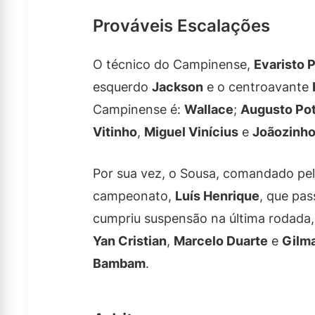
Prováveis Escalações
O técnico do Campinense,
Evaristo P
esquerdo
Jackson
e o centroavante
Campinense é:
Wallace
;
Augusto Pot
Vitinho
,
Miguel Vinícius
e
Joãozinh
Por sua vez, o Sousa, comandado pe
campeonato,
Luís Henrique
, que pa
cumpriu suspensão na última rodada, 
Yan Cristian
,
Marcelo Duarte
e
Gilm
Bambam
.