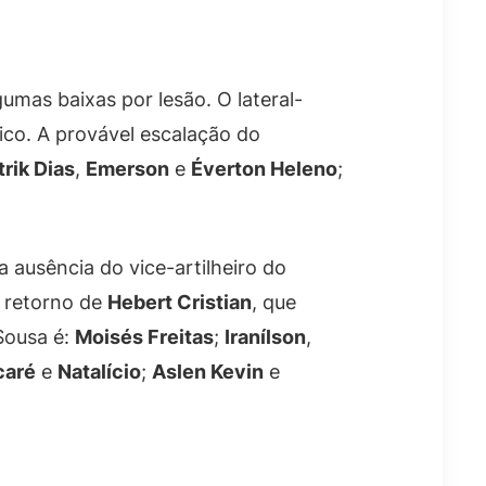
umas baixas por lesão. O lateral-
co. A provável escalação do
trik Dias
,
Emerson
e
Éverton Heleno
;
a ausência do vice-artilheiro do
o retorno de
Hebert Cristian
, que
Sousa é:
Moisés Freitas
;
Iranílson
,
caré
e
Natalício
;
Aslen Kevin
e