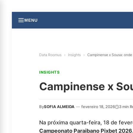
MENU
Data Roomus
»
Insights
»
Campinense x Sousa: onde a
INSIGHTS
Campinense x Sous
By
SOFIA ALMEIDA
—
fevereiro 18, 2026
3 min R
Na próxima quarta-feira, 18 de fever
Campeonato Paraibano Pixbet 2026