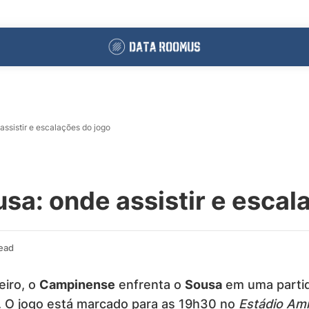
ssistir e escalações do jogo
a: onde assistir e escal
ead
eiro, o
Campinense
enfrenta o
Sousa
em uma partid
. O jogo está marcado para as 19h30 no
Estádio Am