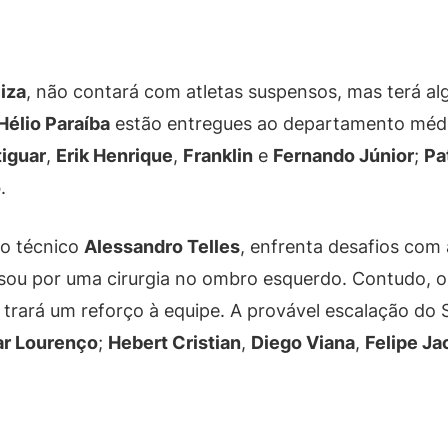
iza
, não contará com atletas suspensos, mas terá alg
Hélio Paraíba
estão entregues ao departamento médi
iguar
,
Erik Henrique
,
Franklin
e
Fernando Júnior
;
Pa
o
.
lo técnico
Alessandro Telles
, enfrenta desafios com 
ssou por uma cirurgia no ombro esquerdo. Contudo, 
trará um reforço à equipe. A provável escalação do 
ar Lourenço
;
Hebert Cristian
,
Diego Viana
,
Felipe Ja