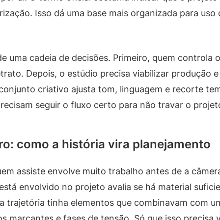
torização. Isso dá uma base mais organizada para uso 
 de uma cadeia de decisões. Primeiro, quem controla 
trato. Depois, o estúdio precisa viabilizar produção
 conjunto criativo ajusta tom, linguagem e recorte t
recisam seguir o fluxo certo para não travar o projet
iro: como a história vira planejamento
uem assiste envolve muito trabalho antes de a câme
stá envolvido no projeto avalia se há material sufic
 a trajetória tinha elementos que combinavam com um
arcantes e fases de tensão. Só que isso precisa virar