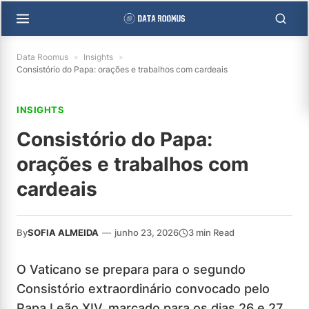
Data Roomus
»
Insights
»
Consistório do Papa: orações e trabalhos com cardeais
INSIGHTS
Consistório do Papa:
orações e trabalhos com
cardeais
By
SOFIA ALMEIDA
—
junho 23, 2026
3 min Read
O Vaticano se prepara para o segundo
Consistório extraordinário convocado pelo
Papa Leão XIV, marcado para os dias 26 e 27