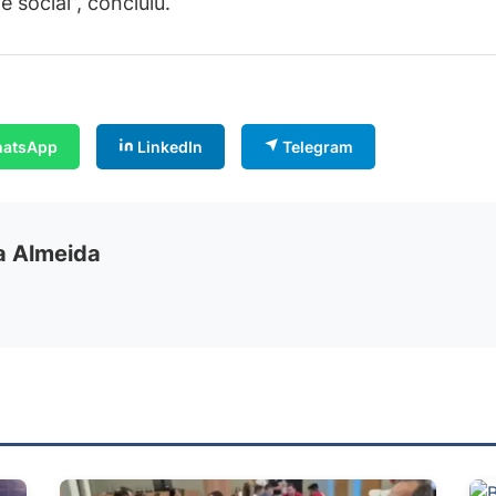
 social”, concluiu.
atsApp
LinkedIn
Telegram
ia Almeida