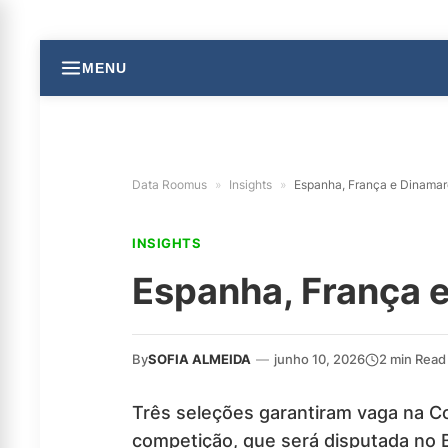
MENU
Data Roomus
»
Insights
»
Espanha, França e Dinamar
INSIGHTS
Espanha, França 
By
SOFIA ALMEIDA
—
junho 10, 2026
2 min Read
Três seleções garantiram vaga na C
competição, que será disputada no B