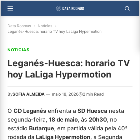
Data Roomus
»
Notícias
»
Leganés-Huesca: horario TV hoy LaLiga Hypermotion
NOTíCIAS
Leganés-Huesca: horario TV
hoy LaLiga Hypermotion
By
SOFIA ALMEIDA
—
maio 18, 2026
2 min Read
O
CD Leganés
enfrenta a
SD Huesca
nesta
segunda-feira,
18 de maio
, às
20h30
, no
estádio
Butarque
, em partida válida pela 40ª
rodada da
LaLiga Hypermotion
, a Segunda