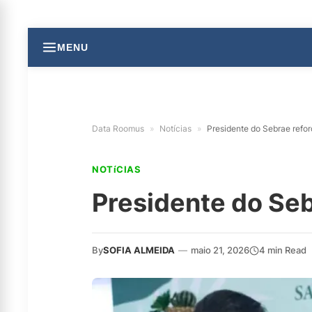
MENU
Data Roomus
»
Notícias
»
Presidente do Sebrae refo
NOTíCIAS
Presidente do Seb
By
SOFIA ALMEIDA
—
maio 21, 2026
4 min Read